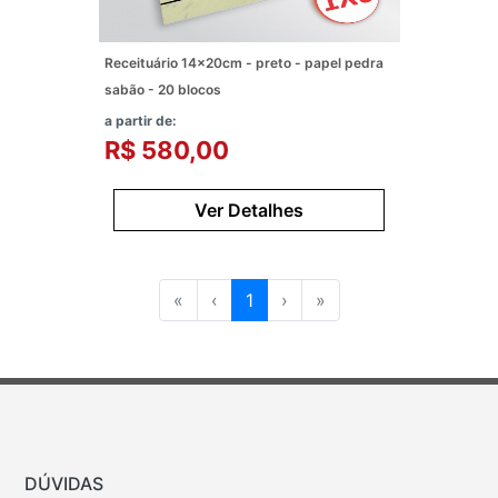
Receituário 14x20cm - preto - papel pedra
sabão - 20 blocos
a partir de:
R$ 580,00
Ver Detalhes
«
‹
1
›
»
DÚVIDAS