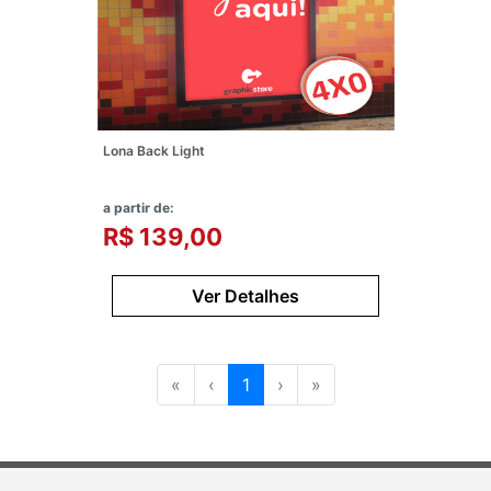
Lona Back Light
a partir de:
R$ 139,00
Ver Detalhes
«
‹
1
›
»