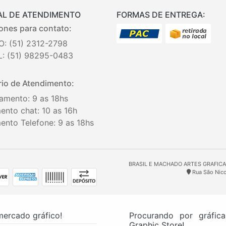
AL DE ATENDIMENTO
FORMAS DE ENTREGA:
ones para contato:
O: (51) 2312-2798
: (51) 98295-0483
io de Atendimento:
amento: 9 as 18hs
ento chat: 10 as 16h
ento Telefone: 9 as 18hs
BRASIL E MACHADO ARTES GRAFICAS 
Rua São Nicol
mercado gráfico!
Procurando por gráfic
Graphic Store!